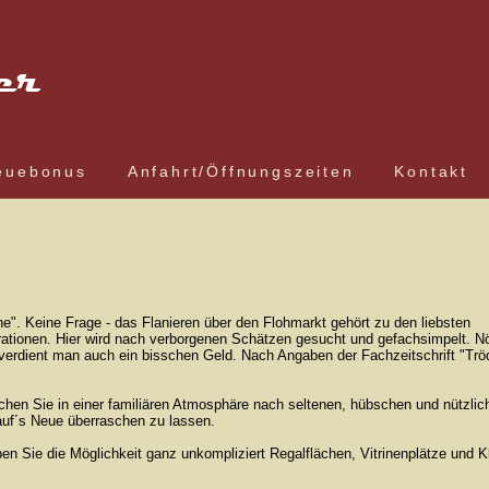
euebonus
Anfahrt/Öffnungszeiten
Kontakt
inne". Keine Frage - das Flanieren über den Flohmarkt gehört zu den liebsten
erationen. Hier wird nach verborgenen Schätzen gesucht und gefachsimpelt. N
erdient man auch ein bisschen Geld. Nach Angaben der Fachzeitschrift "Tröd
chen Sie in einer familiären Atmosphäre nach seltenen, hübschen und nützlic
auf´s Neue überraschen zu lassen.
Sie die Möglichkeit ganz unkompliziert Regalflächen, Vitrinenplätze und Kl